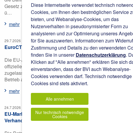
Diese Internetseite verwendet technisch notwen
Gesetz zur Durchführung der europäischen Verordnung
Cookies, um Ihnen den bestmöglichen Service z
ü…
bieten, und Webanalyse-Cookies, um das
mehr
Nutzerverhalten in pseudonymisierter Form zu
analysieren und zur Optimierung unseres Angeb
für Sie auszuwerten. Informationen zum Widerruf
29.7.2026
EuroCTP ist offiziell Anbieter des EU-Aktientickers
Zustimmung und Details zu den verwendeten C
finden Sie in unserer
Datenschutzerklärung
. D
Die EU-Aufsichtsbehörde ESMA hat EuroCTP als
Klicken auf "Alle annehmen" erklären Sie sich d
offiziellen Anbieter in der EU für den Aktien/ETF-Ticker
einverstanden, dass der BVI auch Webanalyse-
zugelassen. Das Unternehmen wird den operativen
Cookies verwenden darf. Technisch notwendige
Betrieb am…
Cookies sind stets aktiviert.
mehr
Alle annehmen
24.7.2026
Nur technisch notwendige
EU-Marktintegrationspaket: Wo stehen die
Cookies
Verhandlungen zu Handel und Marktinfrastruktur?